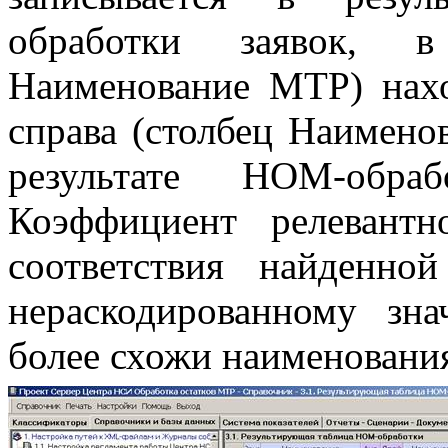
обработки заявок, в
Наименование МТР) нахо
справа (столбец Наимен
результате НОМ-обра
Коэффициент релевантн
соответствия найденн
нераскодированному зн
более схожи наименовани